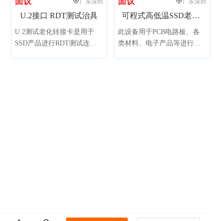
面议
面议
广东深圳
广东深圳
U.2接口 RDT测试治具
可程式高低温SSD老化试验箱
U.2测试老化转接卡是用于
此设备用于PCB电路板、各
SSD产品进行RDT测试连接
类材料、电子产品等进行高
的板卡，可用于RDT测试
低温老化测试，可加速老化
柜。
寿命试验的目的缩短产品或
系统的寿命试验时间，测试
其封装引脚、金属区域、芯
片质量的可靠性。此设备可
同时进行高温BIT测试、高低
温交替BIT测试试验。