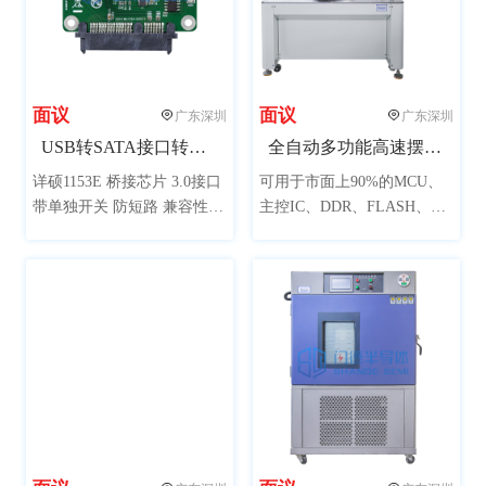
面议
面议
广东深圳
广东深圳
USB转SATA接口转接板（新一代主控兼容性更强）
全自动多功能高速摆盘机
详硕1153E 桥接芯片 3.0接口
可用于市面上90%的MCU、
带单独开关 防短路 兼容性
主控IC、DDR、FLASH、黑
强，单独加贴二极管防止倒
胶体等规格芯片摆盘，可定
灌电流，可用于SSD 量产开
制特殊规格芯片；兼容市面
卡 接上硬盘可当移动硬盘使
上常用的黑盘或吸塑盘，自
用
动堆叠摆放，帮助封装测试
厂商解决一机多功能摆盘工
作。