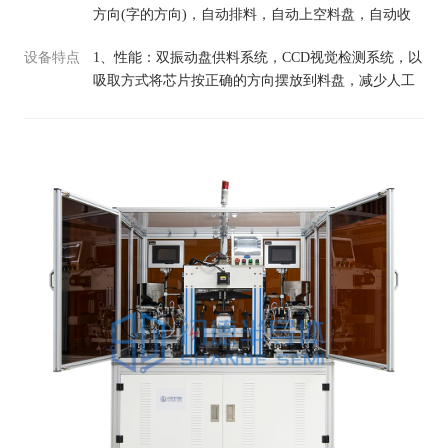
方向(字的方向)，自动排料，自动上空料盘，自动收
装好的料盘，适合各类芯片厂商，兼容市面90%的芯
设备特点
1、性能：双振动盘供料系统，CCD视觉检测系统，以
片规格，可定制特殊规格芯片，适用于SMT生产线，
吸取方式将芯片按正确的方向摆放到料盘，减少人工
检测机构，电子、电器、通讯等行业。此设备可用于
作业强度和人工摆盘造成的错误及对芯片的损伤。
SMT生产，将散装芯片通过设备自动摆放到料盘，提
2、精度范围：±0.2mm。 3、产品尺寸：兼容市面90%
高SMT贴片效率。
的芯片规格。 4、设备效率：8500PCS/H可以根据产品
需求设置速度。