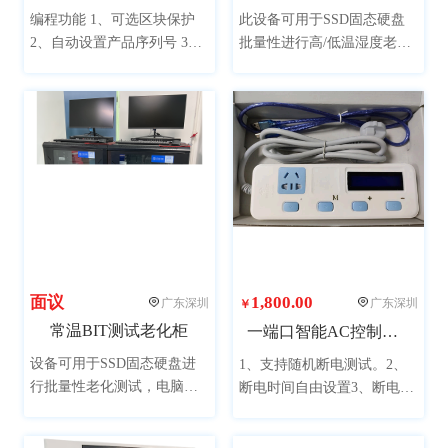
全部
80kg以下
80kg
100kg
编程功能 1、可选区块保护
此设备可用于SSD固态硬盘
2、自动设置产品序列号 3、
批量性进行高/低温湿度老化
200kg
300kg
400kg
800kg
自动设置生产日期 4、自动烧
测试，或用于PCB电路板、
录校验拷贝一体功能 产品保
各类材料、电子产品等进行
1200kg
1300kg
修：一年保修，终身技术支
高低温湿度老化测试。
持。
面议
1,800.00
广东深圳
广东深圳
￥
常温BIT测试老化柜
一端口智能AC控制设备
设备可用于SSD固态硬盘进
1、支持随机断电测试。2、
行批量性老化测试，电脑采
断电时间自由设置3、断电模
用市场主流配置，单柜可同
式可随机可受控4、 断电次数
时测试48个产品，提升测试
自动记录，直接显示5、受控