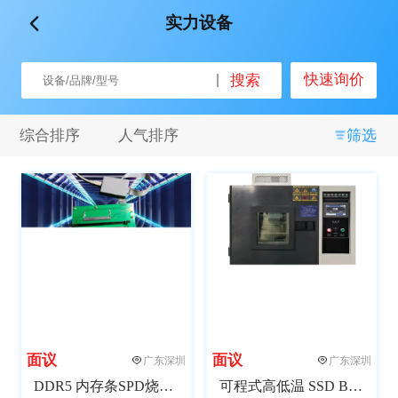
实力设备
品牌
快速询价
搜索
全部
闪德半导体
微见智能
其他
综合排序
人气排序
筛选
关键词
全部
自动化
半自动化
测试
非标设计
接口拓展
包装
SMT
组装
面议
面议
广东深圳
广东深圳
重量
DDR5 内存条SPD烧录器
可程式高低温 SSD BIT老化试验箱