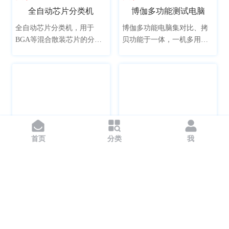
全自动芯片分类机
博伽多功能测试电脑
全自动芯片分类机，用于
博伽多功能电脑集对比、拷
BGA等混合散装芯片的分
贝功能于一体，一机多用，
类，通过设备振动盘传输，
拥有32个USB 3.0接口，支持
视觉检测，自动筛选到对应
主流的USB 3.0接口，向下兼
的料盒，适合各类芯片厂
容USB 2.0，支持热插拔，充
商，SMT生产线，检测机
分满足主流测试需求，达到
构，电子、电器、通讯等行
提高效率，节省终端成本的
业。
目的。
确定
重置
首页
分类
我
面议
面议
广东深圳
广东深圳
全自动装盒机
10口 SATA供电板 二合一 RDT测试治具
全自动装盒机是集光、电、
SATA接口 RDT测试板是用于
气、机一体化的高科技产
SSD产品进行RDT高温测试
品，适用于多种产品自动装
的设备，可用于RDT高温测