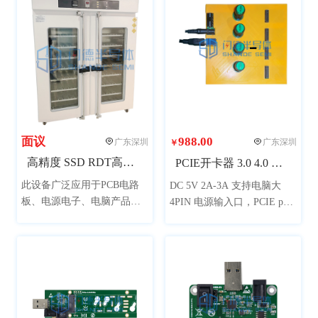
效率，整机美观大方，提升
断电模式可以保留报错的瞬
公司形象。（图片产品已配
间，方便Debug6、全部采用
置了电脑，可接受客户提供
工业级要求设计
电脑安装。）
面议
988.00
广东深圳
广东深圳
￥
高精度 SSD RDT高温测试柜
PCIE开卡器 3.0 4.0 HUB 4 port
此设备广泛应用于PCB电路
DC 5V 2A-3A 支持电脑大
板、电源电子、电脑产品、
4PIN 电源输入口，PCIE port
通讯、生物制药、仪器仪
支持自动精准定位，PCIE
表，航天材料、汽车部件、
port 连接口独立分开轻松固
橡塑轮胎、太阳能逆变器等
定开卡与更换不影响主板，
领域产品的模拟在高温环境
PCIE port 对应独立指示灯，
下的老化筛选试验
PCIE port 对应独立电源开关