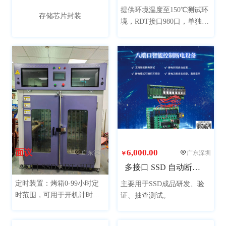
全部
80kg以下
80kg
100kg
提供环境温度至150℃测试环
存储芯片封装
境，RDT接口980口，单独柜
200kg
300kg
400kg
800kg
体，快拆式层板、大功率导
电铜柱、配周转车，节约换
1200kg
1300kg
线时间，提升生产效率和设
备稼动率。
面议
6,000.00
广东深圳
广东深圳
￥
480口 SSD RDT+BIT高温测试柜
多接口 SSD 自动断电设备
定时装置：烤箱0-99小时定
主要用于SSD成品研发、验
时范围，可用于开机计时，
证、抽查测试。
恒温计时，计时结束自动报
警，单位可以设置为小时、