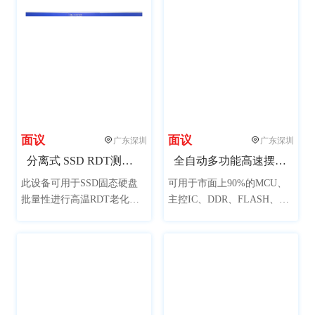
分钟、秒。该功能在触摸屏
内打开或关闭。
面议
面议
广东深圳
广东深圳
分离式 SSD RDT测试老化柜
全自动多功能高速摆盘机
此设备可用于SSD固态硬盘
可用于市面上90%的MCU、
批量性进行高温RDT老化测
主控IC、DDR、FLASH、黑
试，左右独立柜体，配置
胶体等规格芯片摆盘，可定
360W独立开关电源，12V转
制特殊规格芯片；兼容市面
5V测试板卡，单柜可测
上常用的黑盘或吸塑盘，自
300PCS，整机可测600PCS产
动堆叠摆放，帮助封装测试
品,提升设备使用率，测试数
厂商解决一机多功能摆盘工
量支持定制。
作。