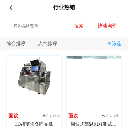
行业热销
品牌
快速询价
搜索
全部
闪德半导体
微见智能
其他
综合排序
人气排序
筛选
关键词
全部
自动化
半自动化
测试
非标设计
接口拓展
包装
SMT
组装
面议
面议
广东深圳
广东深圳
重量
3D超薄堆叠固晶机
周转式高温RDT测试老化柜