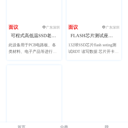
面议
面议
广东深圳
广东深圳
可程式高低温SSD老化试验箱
FLASH芯片测试座（SMI）
此设备用于PCB电路板、各
132球SSD芯片flash soting测
类材料、电子产品等进行高
试RDT 读写数据 芯片开卡
低温老化测试，可加速老化
测试速度等等
寿命试验的目的缩短产品或
系统的寿命试验时间，测试
其封装引脚、金属区域、芯
片质量的可靠性。此设备可
同时进行高温BIT测试、高低
温交替BIT测试试验。
确定
重置
面议
广东深圳
首页
分类
我