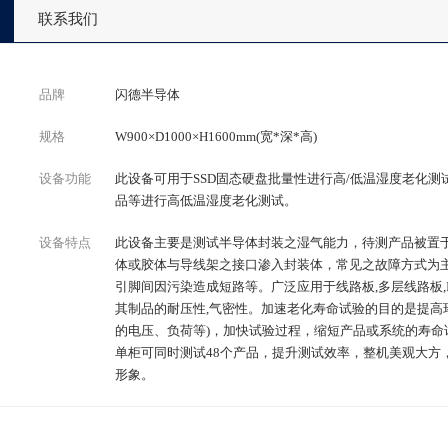
联系我们
品牌
闪德半导体
规格
W900×D1000×H1600mm(宽*深*高)
设备功能
此设备可用于SSD固态硬盘批量性进行高/低温湿度老化测
品等进行高低温湿度老化测试。
设备特点
此设备主要是测试半导体封装之湿气能力，待测产品被置
体或胶体与导线架之接口渗入封装体，常见之故障方式为
引脚间因污染造成短路等。广泛应用于线路板,多层线路板,IC
其制品的耐压性,气密性。加速老化寿命试验的目的是提高环
的电压、负荷等)，加快试验过程，缩短产品或系统的寿命
单柜可同时测试48个产品，提升测试效率，整机美观大方
形象。