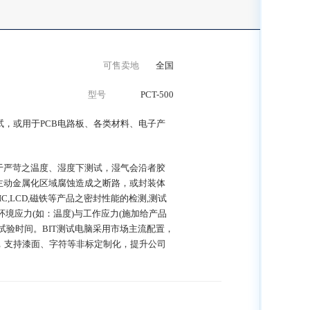
可售卖地
全国
型号
PCT-500
试，或用于PCB电路板、各类材料、电子产
于严苛之温度、湿度下测试，湿气会沿者胶
主动金属化区域腐蚀造成之断路，或封装体
,LCD,磁铁等产品之密封性能的检测,测试
境应力(如：温度)与工作应力(施加给产品
试验时间。BIT测试电脑采用市场主流配置，
，支持漆面、字符等非标定制化，提升公司