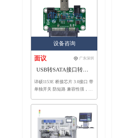
设备咨询
面议
广东深圳
USB转SATA接口转接板（新一代主控兼容性更强）
详硕1153E 桥接芯片 3.0接口 带
单独开关 防短路 兼容性强，单
独加贴二极管防止倒灌电流，
可用于SSD 量产开卡 接上硬盘
可当移动硬盘使用