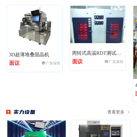
【新起点新未来】 热烈祝贺鑫硕泰科技有限公司乔迁大喜
【新品】读速5200MB/s，最高可选2TB，劲芯GMT3000 SSD发布
金泰克亮相CITE2023 多款存储新品受瞩目
周转式高温RDT测试老化柜
3D超薄堆叠固晶机
面议
广东深圳
面议
广东深圳
实力设备
查看更多