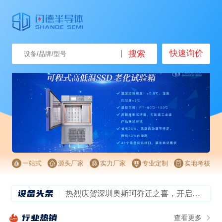
快速询价
搜索
一站式
源头厂家
实力厂家
专业定制
实地考核
设备头条
热烈庆贺深圳奥斯珂乔迁之喜，开启信创新征程！
半导体车间——颠覆想象的超级洁净室！
行业热销
查看更多