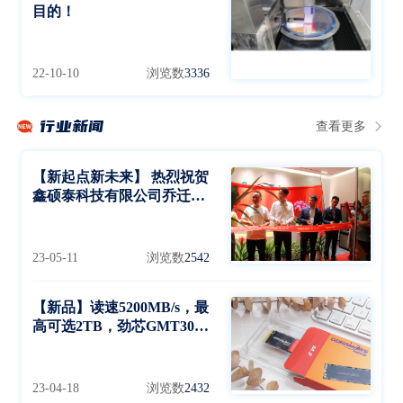
目的！
22-10-10
浏览数
3336
行业新闻
查看更多
【新起点新未来】 热烈祝贺
鑫硕泰科技有限公司乔迁大
喜
23-05-11
浏览数
2542
【新品】读速5200MB/s，最
高可选2TB，劲芯GMT3000
SSD发布
23-04-18
浏览数
2432