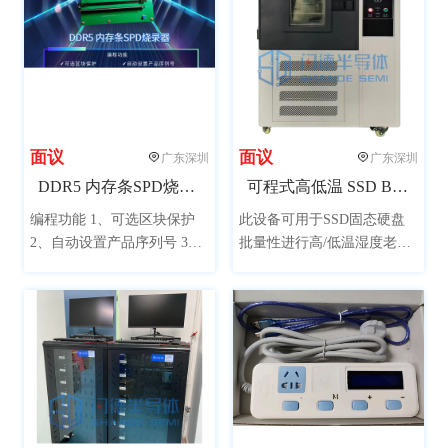
面议
面议
广东深圳
广东深圳
DDR5 内存条SPD烧录器
可程式高低温 SSD BIT老化试验箱
编程功能 1、可选区块保护
此设备可用于SSD固态硬盘
2、自动设置产品序列号 3、
批量性进行高/低温湿度老化
自动设置生产日期 4、自动烧
测试，或用于PCB电路板、
录校验拷贝一体功能 产品保
各类材料、电子产品等进行
修：一年保修，终身技术支
高低温湿度老化测试。
持。