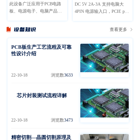
此设备广泛应用于PCB电路
DC 5V 2A-3A 支持电脑大
板、电源电子、电脑产品、
4PIN 电源输入口，PCIE port
通讯、生物制药、仪器仪
支持自动精准定位，PCIE
表，航天材料、汽车部件、
port 连接口独立分开轻松固
设备知识
查看更多
橡塑轮胎、太阳能逆变器等
定开卡与更换不影响主板，
领域产品的模拟在高温环境
PCIE port 对应独立指示灯，
下的老化筛选试验
PCB板生产工艺流程及可靠
PCIE port 对应独立电源开关
性设计介绍
22-10-18
浏览数
3633
芯片封装测试流程详解
22-10-18
浏览数
3473
精密切割—晶圆切割原理及