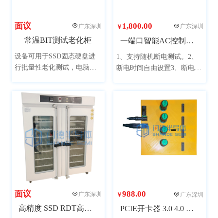
面议
1,800.00
广东深圳
广东深圳
￥
常温BIT测试老化柜
一端口智能AC控制设备
设备可用于SSD固态硬盘进
1、支持随机断电测试。2、
行批量性老化测试，电脑采
断电时间自由设置3、断电模
用市场主流配置，单柜可同
式可随机可受控4、 断电次数
时测试48个产品，提升测试
自动记录，直接显示5、受控
效率，整机美观大方，提升
断电模式可以保留报错的瞬
公司形象。（图片产品已配
间，方便Debug6、全部采用
置了电脑，可接受客户提供
工业级要求设计
电脑安装。）
面议
988.00
广东深圳
广东深圳
￥
高精度 SSD RDT高温测试柜
PCIE开卡器 3.0 4.0 HUB 4 port