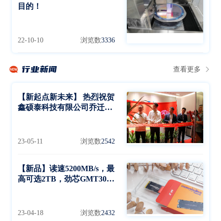
目的！
22-10-10
浏览数
3336
行业新闻
查看更多
【新起点新未来】 热烈祝贺
鑫硕泰科技有限公司乔迁大
喜
23-05-11
浏览数
2542
【新品】读速5200MB/s，最
高可选2TB，劲芯GMT3000
SSD发布
23-04-18
浏览数
2432