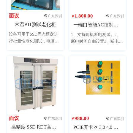
面议
1,800.00
广东深圳
广东深圳
￥
常温BIT测试老化柜
一端口智能AC控制设备
设备可用于SSD固态硬盘进
1、支持随机断电测试。2、
行批量性老化测试，电脑采
断电时间自由设置3、断电模
用市场主流配置，单柜可同
式可随机可受控4、 断电次数
时测试48个产品，提升测试
自动记录，直接显示5、受控
效率，整机美观大方，提升
断电模式可以保留报错的瞬
公司形象。（图片产品已配
间，方便Debug6、全部采用
置了电脑，可接受客户提供
工业级要求设计
电脑安装。）
面议
988.00
广东深圳
广东深圳
￥
高精度 SSD RDT高温测试柜
PCIE开卡器 3.0 4.0 HUB 4 port