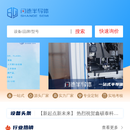
快速询价
搜索
一站式
源头厂家
实力厂家
专业定制
实地考核
设备头条
【新起点新未来】 热烈祝贺鑫硕泰科技有限公司乔迁大喜
【新品】读速5200MB/s，最高可选2TB，劲芯GMT3000 SSD发布
行业热销
查看更多