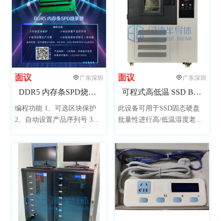
面议
面议
广东深圳
广东深圳
DDR5 内存条SPD烧录器
可程式高低温 SSD BIT老化试验箱
编程功能 1、可选区块保护
此设备可用于SSD固态硬盘
2、自动设置产品序列号 3、
批量性进行高/低温湿度老化
自动设置生产日期 4、自动烧
测试，或用于PCB电路板、
录校验拷贝一体功能 产品保
各类材料、电子产品等进行
修：一年保修，终身技术支
高低温湿度老化测试。
持。