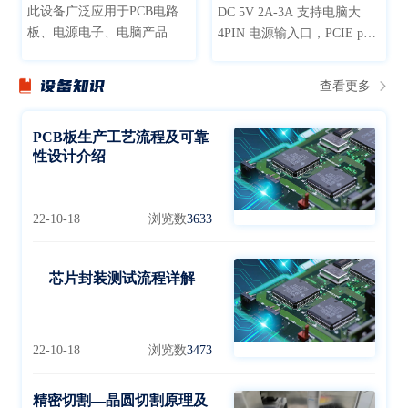
此设备广泛应用于PCB电路
DC 5V 2A-3A 支持电脑大
板、电源电子、电脑产品、
4PIN 电源输入口，PCIE port
通讯、生物制药、仪器仪
支持自动精准定位，PCIE
表，航天材料、汽车部件、
port 连接口独立分开轻松固
设备知识
查看更多
橡塑轮胎、太阳能逆变器等
定开卡与更换不影响主板，
领域产品的模拟在高温环境
PCIE port 对应独立指示灯，
下的老化筛选试验
PCB板生产工艺流程及可靠
PCIE port 对应独立电源开关
性设计介绍
22-10-18
浏览数
3633
芯片封装测试流程详解
22-10-18
浏览数
3473
精密切割—晶圆切割原理及