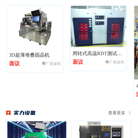
金泰克亮相CITE2023 多款存储新品受瞩目
热烈庆贺深圳奥斯珂乔迁之喜，开启信创新征程！
半导体车间——颠覆想象的超级洁净室！
周转式高温RDT测试老化柜
3D超薄堆叠固晶机
面议
广东深圳
面议
广东深圳
实力设备
查看更多