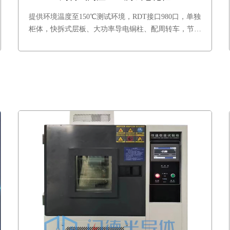
提供环境温度至150℃测试环境，RDT接口980口，单独
柜体，快拆式层板、大功率导电铜柱、配周转车，节约
换线时间，提升生产效率和设备稼动率。