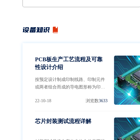
5、受控断电模式可以保留报错的瞬间，方便Debug6、
全部采用工业级要求设计
设备知识
PCB板生产工艺流程及可靠
性设计介绍
按预定设计制成印制线路、印制元件
或两者组合而成的导电图形称为印制
电路。下面介绍一下PCB板生产工艺
22-10-18
浏览数
3633
流程。
芯片封装测试流程详解