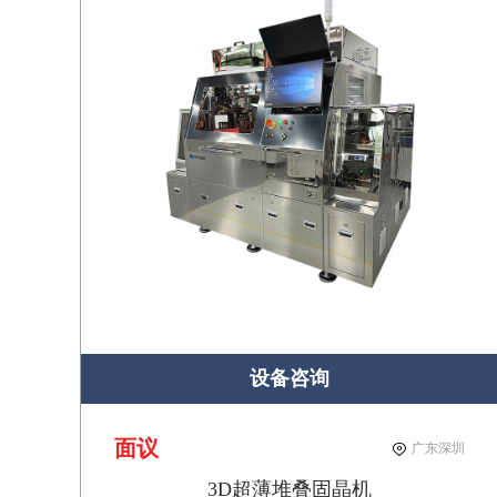
设备咨询
面议
广东深圳
3D超薄堆叠固晶机