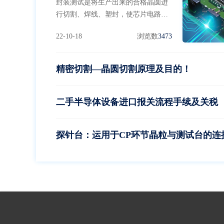
封装测试是将生产出来的合格晶圆进
行切割、焊线、塑封，使芯片电路与
外部器件实现电气连接，并为芯片提
22-10-18
浏览数
3473
供机械物理保护，并利用集成电路设
计企业提供的测试工具，对封装完毕
的芯片进行功能和性能测试。
精密切割—晶圆切割原理及目的！
二手半导体设备进口报关流程手续及关税
探针台：运用于CP环节晶粒与测试台的连