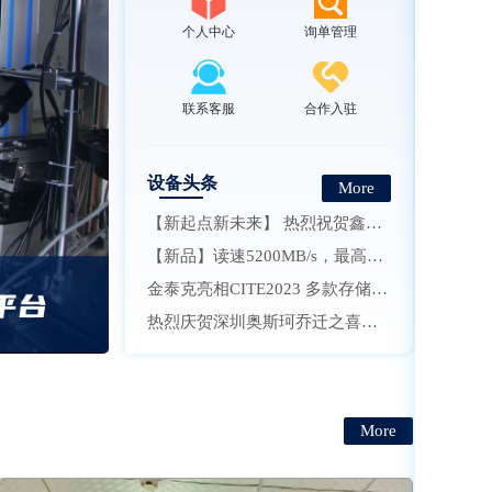
个人中心
询单管理
联系客服
合作入驻
设备头条
More
【新起点新未来】 热烈祝贺鑫硕泰科技有限公司乔迁大喜
【新品】读速5200MB/s，最高可选2TB，劲芯GMT3000 SSD发布
金泰克亮相CITE2023 多款存储新品受瞩目
热烈庆贺深圳奥斯珂乔迁之喜，开启信创新征程！
More