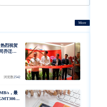
定开卡与更换不影响主板，PCIE port 对应独立指示
灯，PCIE port 对应独立电源开关
More
 热烈祝贺
司乔迁大
浏览数
2542
MB/s，最
MT3000