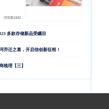
浏览数
2432
023 多款存储新品受瞩目
珂乔迁之喜，开启信创新征程！
商梳理【三】