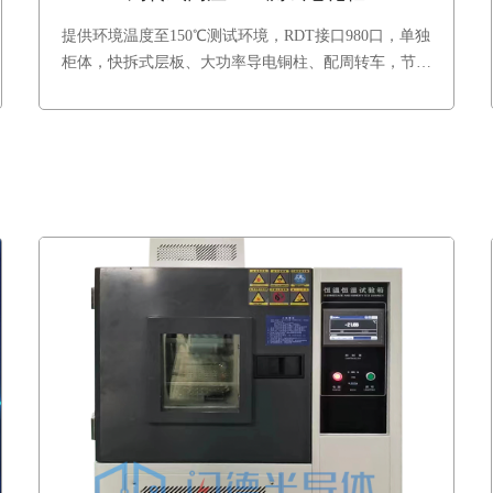
提供环境温度至150℃测试环境，RDT接口980口，单独
柜体，快拆式层板、大功率导电铜柱、配周转车，节约
换线时间，提升生产效率和设备稼动率。