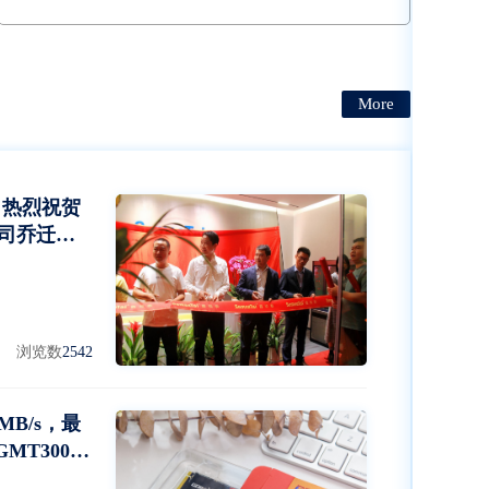
定开卡与更换不影响主板，PCIE port 对应独立指示
灯，PCIE port 对应独立电源开关
More
 热烈祝贺
司乔迁大
浏览数
2542
MB/s，最
MT3000