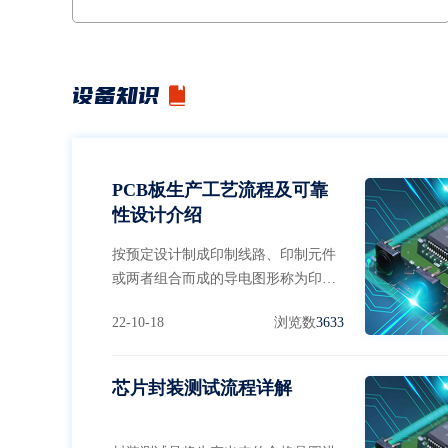
5、受控断电模式可以保留报错的瞬间，方便Debug6、
全部采用工业级要求设计
设备知识
PCB板生产工艺流程及可靠
性设计介绍
按预定设计制成印制线路、印制元件
或两者组合而成的导电图形称为印制
电路。下面介绍一下PCB板生产工艺
22-10-18
浏览数
3633
流程。
芯片封装测试流程详解