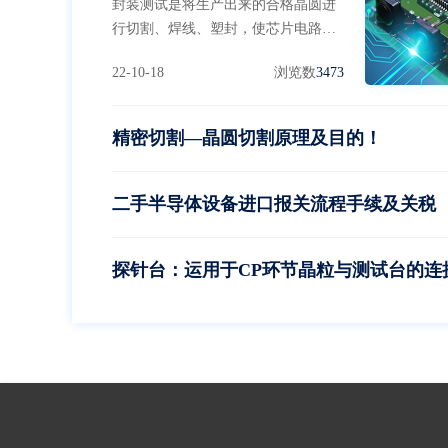
封装测试是将生产出来的合格晶圆进
行切割、焊线、塑封，使芯片电路与
外部器件实现电气连接，并为芯片提
22-10-18
浏览数
3473
供机械物理保护，并利用集成电路设
计企业提供的测试工具，对封装完毕
的芯片进行功能和性能测试。
精密切割—晶圆切割原理及目的！
二手半导体设备进口报关流程手续及关税
探针台：运用于CP环节晶粒与测试台的连