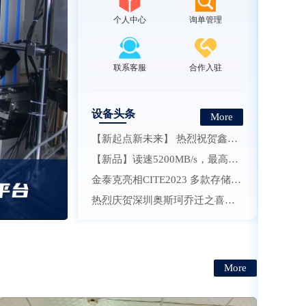
个人中心
询单管理
联系客服
合作入驻
设备头条
More
【新起点新未来】 热烈祝贺鑫硕泰科技有限公司乔迁大喜
【新品】读速5200MB/s，最高可选2TB，劲芯GMT3000 SSD发布
金泰克亮相CITE2023 多款存储新品受瞩目
热烈庆贺深圳奥斯珂乔迁之喜，开启信创新征程！
More