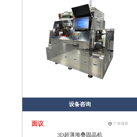
设备咨询
面议
广东深圳
3D超薄堆叠固晶机